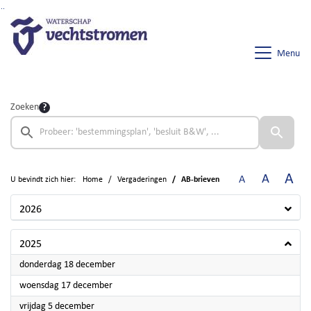
Ga naar de inhoud van deze pagina
Ga naar het zoeken
Ga naar het menu
Menu
Zoeken
A
A
A
U bevindt zich hier:
Home
Vergaderingen
AB-brieven
2026
2025
2025
donderdag 18 december
2025
woensdag 17 december
2025
vrijdag 5 december