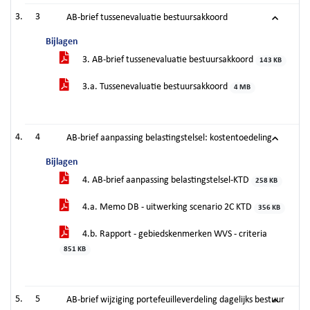
3
AB-brief tussenevaluatie bestuursakkoord
Bijlagen
3. AB-brief tussenevaluatie bestuursakkoord
143 KB
3.a. Tussenevaluatie bestuursakkoord
4 MB
4
AB-brief aanpassing belastingstelsel: kostentoedeling
Bijlagen
4. AB-brief aanpassing belastingstelsel-KTD
258 KB
4.a. Memo DB - uitwerking scenario 2C KTD
356 KB
4.b. Rapport - gebiedskenmerken WVS - criteria
851 KB
5
AB-brief wijziging portefeuilleverdeling dagelijks bestuur