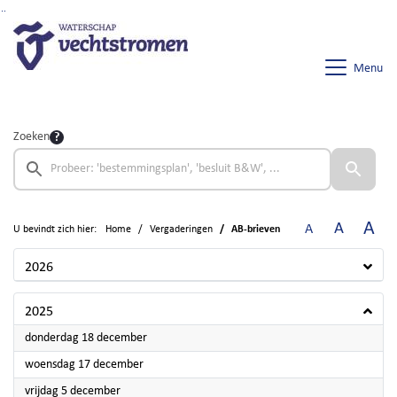
Ga naar de inhoud van deze pagina
Ga naar het zoeken
Ga naar het menu
Menu
Zoeken
A
A
A
U bevindt zich hier:
Home
Vergaderingen
AB-brieven
2026
2025
2025
donderdag 18 december
2025
woensdag 17 december
2025
vrijdag 5 december