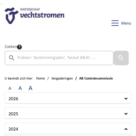
Ga naar de inhoud van deze pagina
Ga naar het zoeken
Ga naar het menu
Menu
Zoeken
U bevindt zich hier:
Home
Vergaderingen
AB Controlecommissie
A
A
A
2026
2025
2024