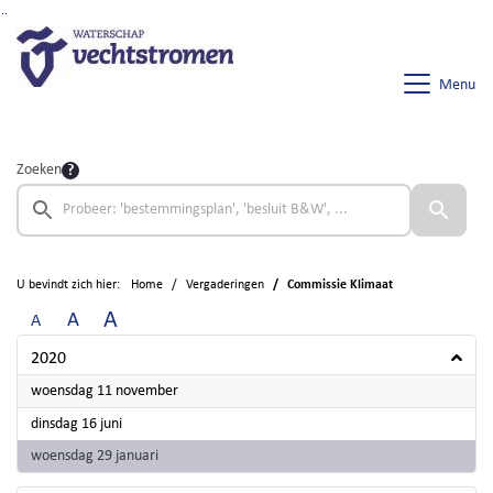
Ga naar de inhoud van deze pagina
Ga naar het zoeken
Ga naar het menu
Menu
Zoeken
U bevindt zich hier:
Home
Vergaderingen
Commissie Klimaat
A
A
A
2020
2020
woensdag 11 november
2020
dinsdag 16 juni
2020
woensdag 29 januari