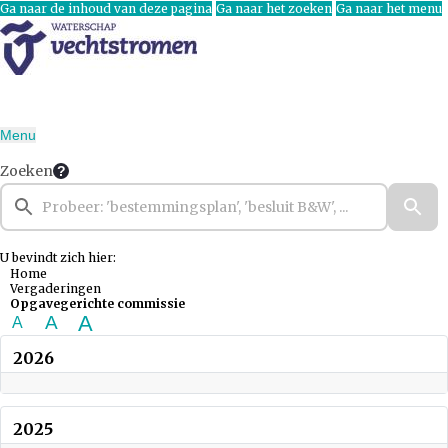
Ga naar de inhoud van deze pagina
Ga naar het zoeken
Ga naar het menu
Menu
Zoeken
U bevindt zich hier:
Home
Vergaderingen
Opgavegerichte commissie
A
A
A
2026
2025