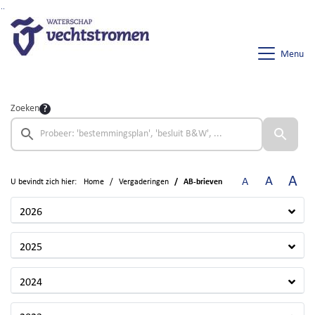
Ga naar de inhoud van deze pagina
Ga naar het zoeken
Ga naar het menu
Menu
Zoeken
A
A
A
U bevindt zich hier:
Home
Vergaderingen
AB-brieven
2026
2025
2024