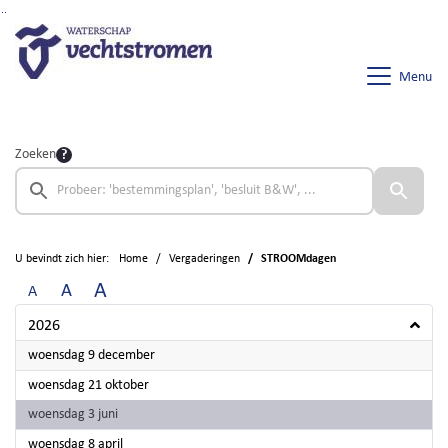
Ga naar de inhoud van deze pagina
Ga naar het zoeken
Ga naar het menu
Menu
Zoeken
U bevindt zich hier:
Home
Vergaderingen
STROOMdagen
A
A
A
2026
2026
woensdag 9 december
2026
woensdag 21 oktober
2026
woensdag 3 juni
2026
woensdag 8 april