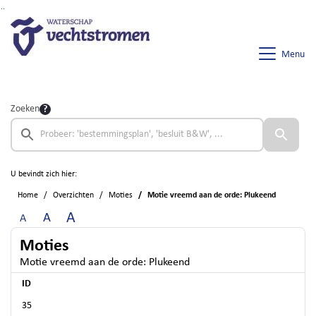
Ga naar de inhoud van deze pagina
Ga naar het zoeken
Ga naar het menu
Menu
Zoeken
U bevindt zich hier:
Home
Overzichten
Moties
Motie vreemd aan de orde: Plukeend
A
A
A
Moties
Motie vreemd aan de orde: Plukeend
ID
35