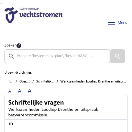
Ga naar de inhoud van deze pagina
Ga naar het zoeken
Ga naar het menu
Menu
Zoeken
U bevindt zich hier:
Home
Overzichten
Schriftelijke vragen
Werkzaamheden Loodiep Drenthe en uitspraak bezwarencommissie
A
A
A
Schriftelijke vragen
Werkzaamheden Loodiep Drenthe en uitspraak
bezwarencommissie
ID