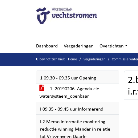
Ga naar de inhoud van deze pagina
Ga naar het zoeken
Ga naar het menu
Dashboard
Vergaderingen
Overzichten
U bevindt zich hier:
Home
Vergaderingen
Commissie water
2.
1 09.30 - 09.35 uur Opening
1. 20190206. Agenda cie
i.
watersysteem_openbaar
I 09.35 - 09.45 uur Informerend
I.2 Memo informatie monitoring
reductie winning Mander in relatie
tot Vriezenveen-Daarle