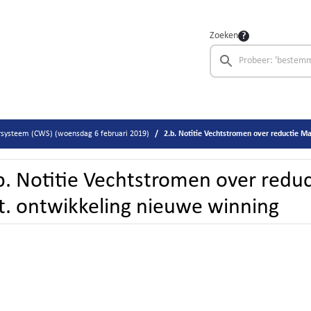
Zoeken
systeem (CWS) (woensdag 6 februari 2019)
2.b. Notitie Vechtstromen over reductie Mander
b. Notitie Vechtstromen over redu
r.t. ontwikkeling nieuwe winning