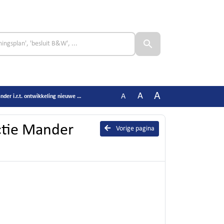
A
A
A
 i.r.t. ontwikkeling nieuwe winning
ctie Mander
Vorige pagina