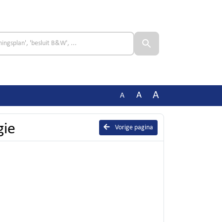
A
A
A
gie
Vorige pagina