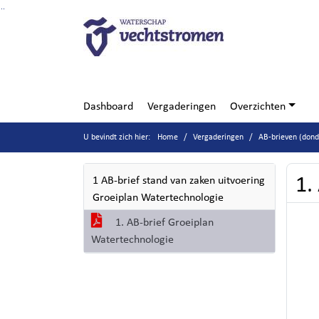
Ga naar de inhoud van deze pagina
Ga naar het zoeken
Ga naar het menu
Dashboard
Vergaderingen
Overzichten
U bevindt zich hier:
Home
Vergaderingen
AB-brieven (don
1.
1 AB-brief stand van zaken uitvoering
Groeiplan Watertechnologie
1. AB-brief Groeiplan
Watertechnologie